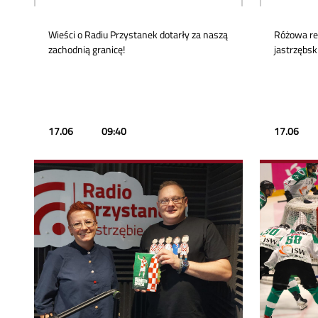
Wieści o Radiu Przystanek dotarły za naszą
Różowa rew
zachodnią granicę!
jastrzębski
17.06
09:40
17.06