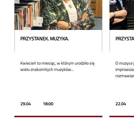
PRZYSTANEK. MUZYKA.
PRZYSTA
Kwiecień to miesiąc, w którym urodziło się
O muzyce 
wielu znakomitych muzyków...
improwizac
rozmawia
29.04
18:00
22.04