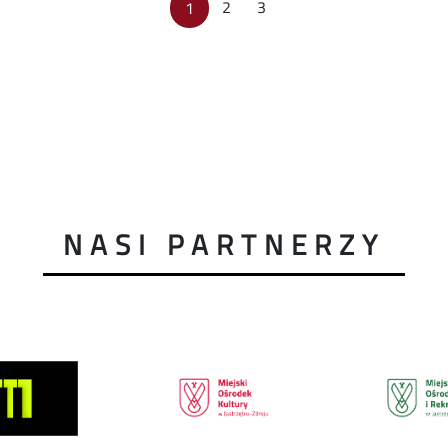
2
3
1
NASI PARTNERZY